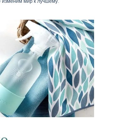
 изменим мир к лучшему.
ью