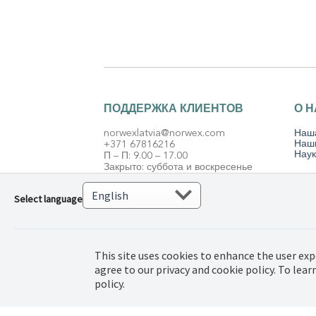
ПОДДЕРЖКА КЛИЕНТОВ
О 
norwexlatvia@norwex.com
Наш
Наш
+371 67816216
Наук
П – П: 9.00 – 17.00
Закрыто: суббота и воскресенье
Select language
© 2022 Norwex Bal
This site uses cookies to enhance the user exp
защищены.
agree to our privacy and cookie policy. To lea
policy.