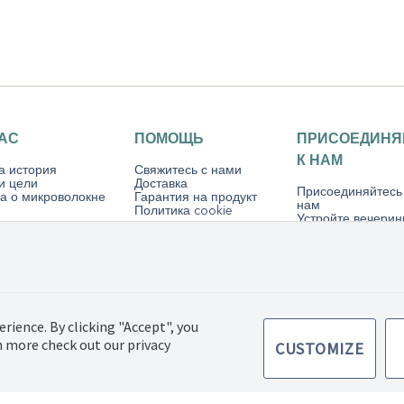
НАС
ПОМОЩЬ
ПРИСОЕДИНЯ
К НАМ
а история
Свяжитесь с нами
и цели
Доставка
Присоединяйтесь
а о микроволокне
Гарантия на продукт
нам
Политика cookie
Устройте вечерин
Norwex
tic SIA, Все права
Правила купли-
Политика
erience. By clicking "Accept", you
продажи товаров
конфиденциально
rn more check out our privacy
CUSTOMIZE