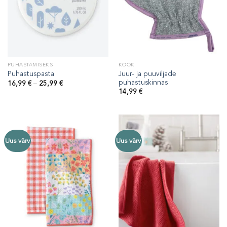
PUHASTAMISEKS
KÖÖK
Juur- ja puuviljade
Puhastuspasta
puhastuskinnas
Hinnavahemik:
16,99
€
–
25,99
€
16,99 €
14,99
€
kuni
25,99 €
Uus värv
Uus värv