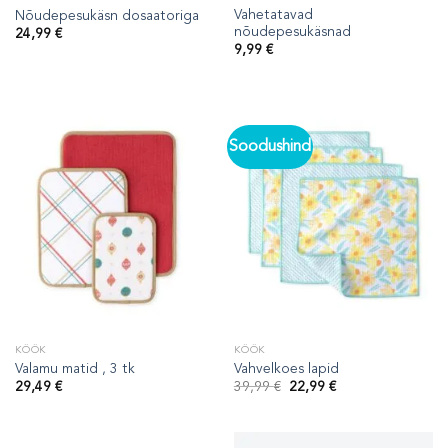
Vahetatavad
Nõudepesukäsn dosaatoriga
nõudepesukäsnad
24,99
€
9,99
€
Soodushind
KÖÖK
KÖÖK
Valamu matid , 3 tk
Vahvelkoes lapid
Algne
Praegune
29,49
€
39,99
€
22,99
€
hind
hind
oli:
on:
39,99 €.
22,99 €.