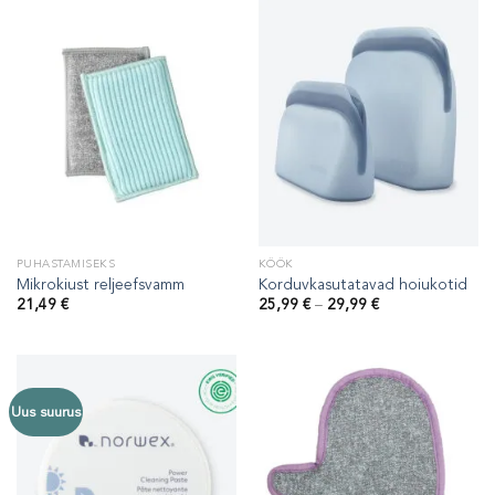
PUHASTAMISEKS
KÖÖK
Mikrokiust reljeefsvamm
Korduvkasutatavad hoiukotid
Hinnavahemik:
21,49
€
25,99
€
–
29,99
€
25,99 €
kuni
29,99 €
Uus suurus