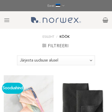
Skip
Eesti
to
content
ESILEHT
/
KÖÖK
FILTREERI
Soodushind