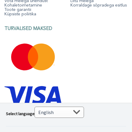
Võta meiega ühendust
Liitu meiega
Kohaletoimetamine
Korraldage sõpradega esitlus
Toote garantii
Küpsiste poliitika
TURVALISED MAKSED
Select language