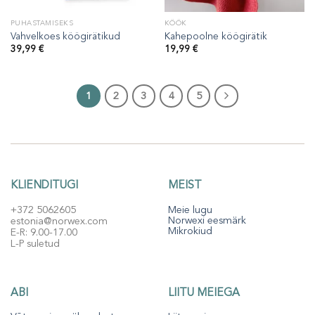
PUHASTAMISEKS
KÖÖK
Vahvelkoes köögirätikud
Kahepoolne köögirätik
39,99
€
19,99
€
1
2
3
4
5
KLIENDITUGI
MEIST
+372 5062605
Meie lugu
Norwexi eesmärk
estonia@norwex.com
Mikrokiud
E-R: 9.00-17.00
L-P suletud
ABI
LIITU MEIEGA