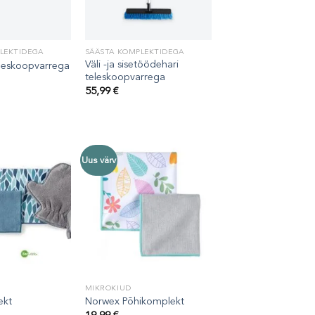
LEKTIDEGA
SÄÄSTA KOMPLEKTIDEGA
Väli -ja sisetöödehari
eleskoopvarrega
teleskoopvarrega
55,99
€
Uus värv
MIKROKIUD
ekt
Norwex Põhikomplekt