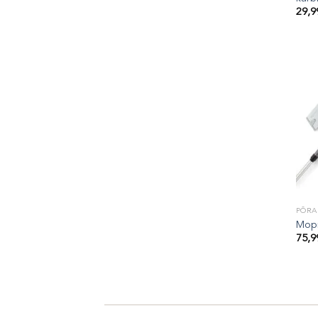
29,
PÕR
Mopi
75,