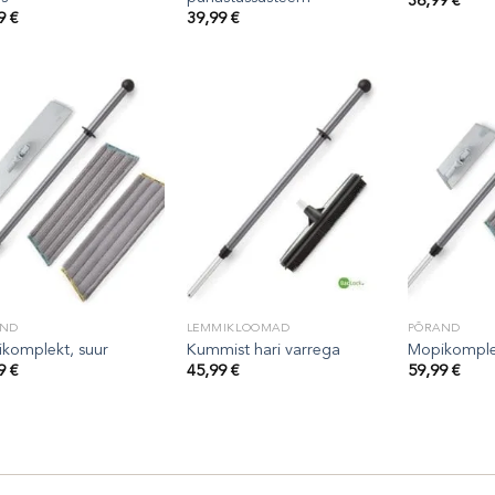
36,99
€
99
€
39,99
€
AND
LEMMIKLOOMAD
PÕRAND
komplekt, suur
Kummist hari varrega
Mopikomplek
99
€
45,99
€
59,99
€