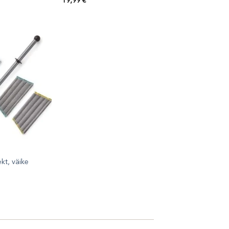
19,99
€
t, väike