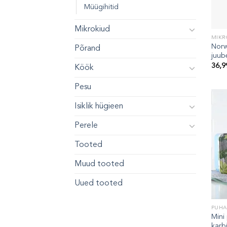
Müügihitid
Mikrokiud
MIKR
Norw
Põrand
juube
36,
Köök
Pesu
Isiklik hügieen
Perele
Tooted
Muud tooted
Uued tooted
PUHA
Mini
karb