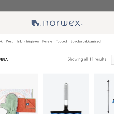
ök
Pesu
Isiklik hügieen
Perele
Tooted
Sooduspakkumised
Showing all 11 results
DEGA