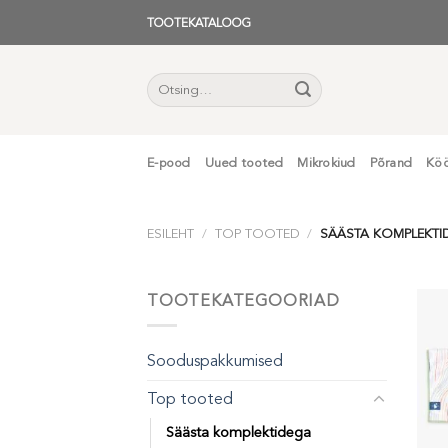
Skip
TOOTEKATALOOG
to
content
Otsi:
E-pood
Uued tooted
Mikrokiud
Põrand
Kö
ESILEHT
/
TOP TOOTED
/
SÄÄSTA KOMPLEKTI
TOOTEKATEGOORIAD
Sooduspakkumised
Top tooted
Säästa komplektidega