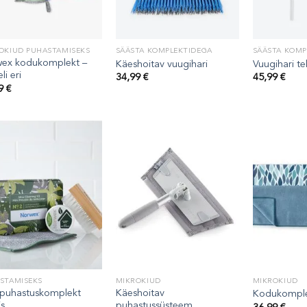
OKIUD PUHASTAMISEKS
SÄÄSTA KOMPLEKTIDEGA
SÄÄSTA KOMP
ex kodukomplekt –
Käeshoitav vuugihari
Vuugihari t
li eri
34,99
€
45,99
€
99
€
STAMISEKS
MIKROKIUD
MIKROKIUD
 puhastuskomplekt
Käeshoitav
Kodukompl
is
puhastussüsteem