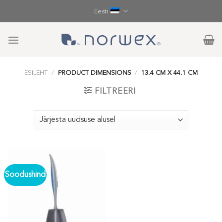
Skip
Eesti
to
content
ESILEHT
/
PRODUCT DIMENSIONS
/
13.4 CM X 44.1 CM
FILTREERI
Soodushind