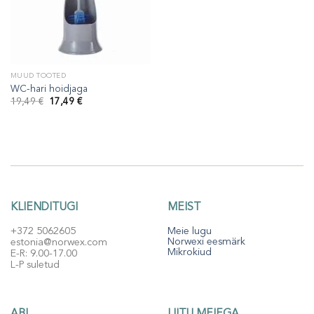
MUUD TOOTED
WC-hari hoidjaga
Algne
Praegune
19,49
€
17,49
€
hind
hind
oli:
on:
19,49 €.
17,49 €.
KLIENDITUGI
MEIST
+372 5062605
Meie lugu
Norwexi eesmärk
estonia@norwex.com
Mikrokiud
E-R: 9.00-17.00
L-P suletud
ABI
LIITU MEIEGA