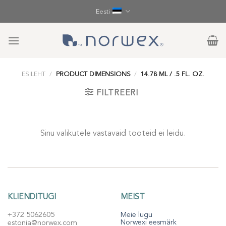
Skip
Eesti
to
content
ESILEHT
/
PRODUCT DIMENSIONS
/
14.78 ML / .5 FL. OZ.
FILTREERI
Sinu valikutele vastavaid tooteid ei leidu.
KLIENDITUGI
MEIST
+372 5062605
Meie lugu
Norwexi eesmärk
estonia@norwex.com