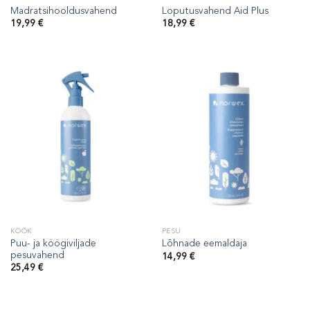
Madratsihooldusvahend
Loputusvahend Aid Plus
19,99
€
18,99
€
KÖÖK
PESU
Puu- ja köögiviljade
Lõhnade eemaldaja
pesuvahend
14,99
€
25,49
€