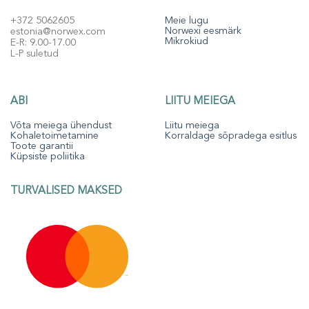
+372 5062605
Meie lugu
Norwexi eesmärk
estonia@norwex.com
Mikrokiud
E-R: 9.00-17.00
L-P suletud
ABI
LIITU MEIEGA
Võta meiega ühendust
Liitu meiega
Kohaletoimetamine
Korraldage sõpradega esitlus
Toote garantii
Küpsiste poliitika
TURVALISED MAKSED