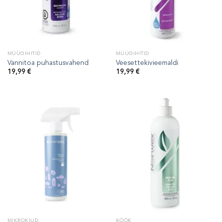
MÜÜGIHITID
MÜÜGIHITID
Vannitoa puhastusvahend
Veesettekivieemaldi
19,99
€
19,99
€
MIKROKIUD
KÖÖK