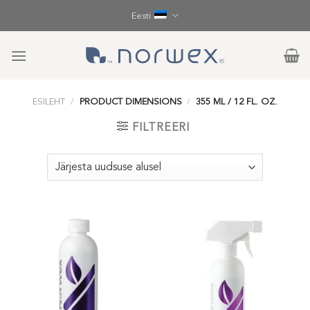
Skip
Eesti
to
content
ESILEHT
/
PRODUCT DIMENSIONS
/
355 ML / 12 FL. OZ.
FILTREERI