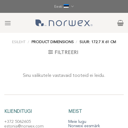
Skip
Eesti
to
content
ESILEHT
/
PRODUCT DIMENSIONS
/
SUUR: 172.7 X 61 CM
FILTREERI
Sinu valikutele vastavaid tooteid ei leidu.
KLIENDITUGI
MEIST
+372 5062605
Meie lugu
Norwexi eesmärk
estonia@norwex.com