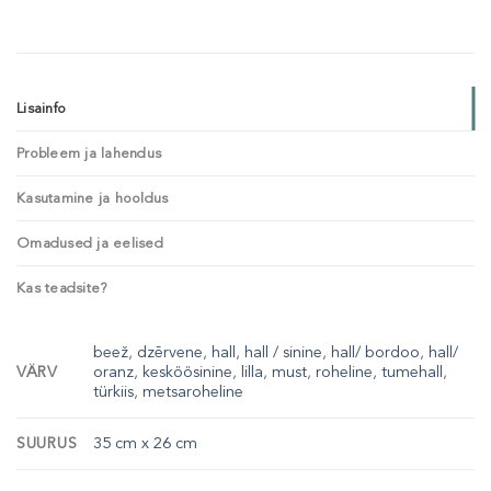
Lisainfo
Probleem ja lahendus
Kasutamine ja hooldus
Omadused ja eelised
Kas teadsite?
beež
,
dzērvene
,
hall
,
hall / sinine
,
hall/ bordoo
,
hall/
VÄRV
oranz
,
kesköösinine
,
lilla
,
must
,
roheline
,
tumehall
,
türkiis
,
metsaroheline
SUURUS
35 cm x 26 cm