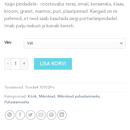
tüüpi pindadele- roostevaba teras, email, keraamika, klaas,
kroom, graniit, marmor, puit, plaatpinnad. Kangad on nii
pehmed, et neid saab kasutada isegi portselanpindadel.
Imab palju niiskust ja kuivab kiiresti.
Värv
Kahepoolne köögilapp kogus
LISA KORVI
Tootekood:
Toode# 707029-v
Kategooriad:
Köök
,
Mikrokiud
,
Mikrokiud puhastamiseks
,
Puhastamiseks