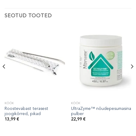
SEOTUD TOOTED
KÖÖK
KÖÖK
Roostevabast terasest
UltraZyme™ nõudepesumasina
joogikõrred, pikad
pulber
13,99
€
22,99
€