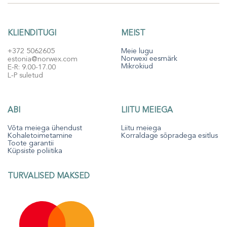
KLIENDITUGI
MEIST
+372 5062605
Meie lugu
Norwexi eesmärk
estonia@norwex.com
Mikrokiud
E-R: 9.00-17.00
L-P suletud
ABI
LIITU MEIEGA
Võta meiega ühendust
Liitu meiega
Kohaletoimetamine
Korraldage sõpradega esitlus
Toote garantii
Küpsiste poliitika
TURVALISED MAKSED