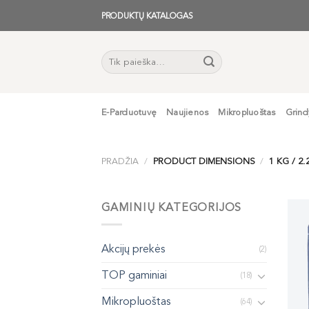
Skip
PRODUKTŲ KATALOGAS
to
content
Ieškoti:
E-Parduotuvę
Naujienos
Mikropluoštas
Grind
PRADŽIA
/
PRODUCT DIMENSIONS
/
1 KG / 2.
GAMINIŲ KATEGORIJOS
Akcijų prekės
(2)
TOP gaminiai
(18)
Mikropluoštas
(64)