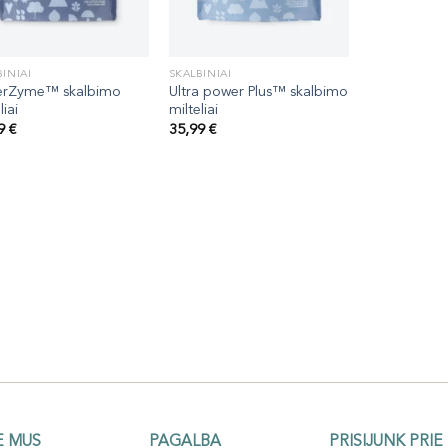
INIAI
SKALBINIAI
erZyme™ skalbimo
Ultra power Plus™ skalbimo
liai
milteliai
99
€
35,99
€
E MUS
PAGALBA
PRISIJUNK PRIE