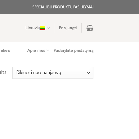
SPECIALIEJI PRODUKTŲ PASIŪLYMAI
Lietuvių
Prisijungti
rekės
Apie mus
Padarykite pristatymą
lts