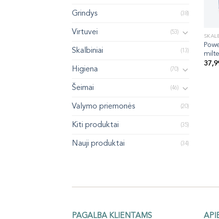
Grindys
(38)
Virtuvei
(53)
SKALB
Pow
Skalbiniai
(13)
milte
37,
Higiena
(70)
Šeimai
(46)
Valymo priemonės
(20)
Kiti produktai
(35)
Nauji produktai
(34)
PAGALBA KLIENTAMS
API