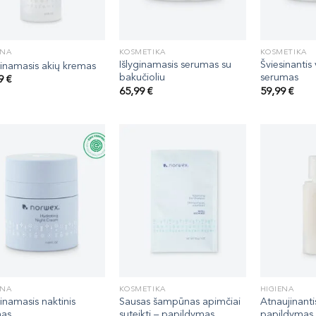
ENA
KOSMETIKA
KOSMETIKA
Išlyginamasis serumas su
Šviesinantis
inamasis akių kremas
bakučioliu
serumas
99
€
65,99
€
59,99
€
ENA
KOSMETIKA
HIGIENA
inamasis naktinis
Sausas šampūnas apimčiai
Atnaujinanti
mas
suteikti – papildymas
papildymas