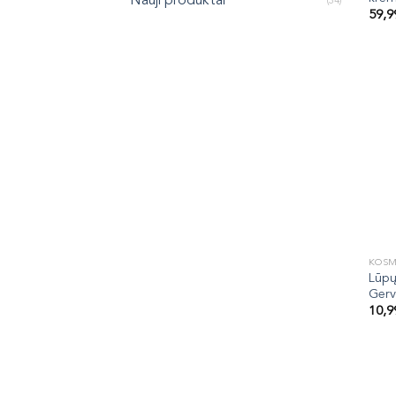
Nauji produktai
(34)
59,
KOSM
Lūpų
Ger
10,