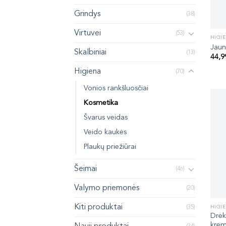
Grindys
(38)
Virtuvei
(53)
HIGI
Jaun
Skalbiniai
(13)
44,
Higiena
(70)
Vonios rankšluosčiai
Kosmetika
Švarus veidas
Veido kaukės
Plaukų priežiūrai
Šeimai
(46)
Valymo priemonės
(20)
Kiti produktai
HIGI
(35)
Drėk
kre