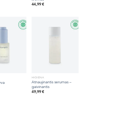
44,99
€
HIGIENA
Atnaujinantis serumas –
yva
gaivinantis
49,99
€