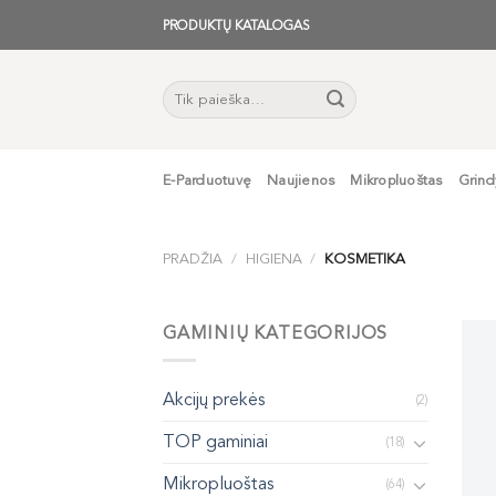
Skip
PRODUKTŲ KATALOGAS
to
content
Ieškoti:
E-Parduotuvę
Naujienos
Mikropluoštas
Grind
PRADŽIA
/
HIGIENA
/
KOSMETIKA
GAMINIŲ KATEGORIJOS
Akcijų prekės
(2)
TOP gaminiai
(18)
Mikropluoštas
(64)