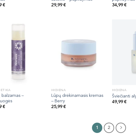
99
€
29,99
€
34,99
€
ETIKA
HIGIENA
HIGIENA
 balzamas –
Lūpų drėkinamasis kremas
Šviečianti al
vuogės
– Berry
49,99
€
99
€
25,99
€
1
2