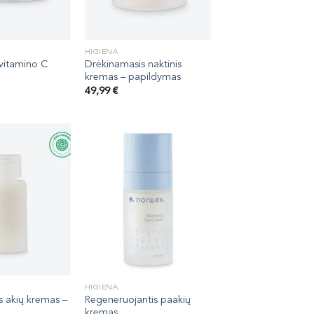
HIGIENA
 vitamino C
Drėkinamasis naktinis
kremas – papildymas
49,99
€
HIGIENA
s akių kremas –
Regeneruojantis paakių
kremas