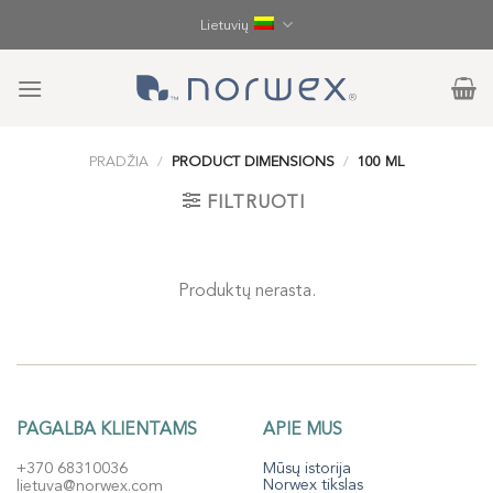
Skip
Lietuvių
to
content
PRADŽIA
/
PRODUCT DIMENSIONS
/
100 ML
FILTRUOTI
Produktų nerasta.
PAGALBA KLIENTAMS
APIE MUS
+370 68310036
Mūsų istorija
Norwex tikslas
lietuva@norwex.com