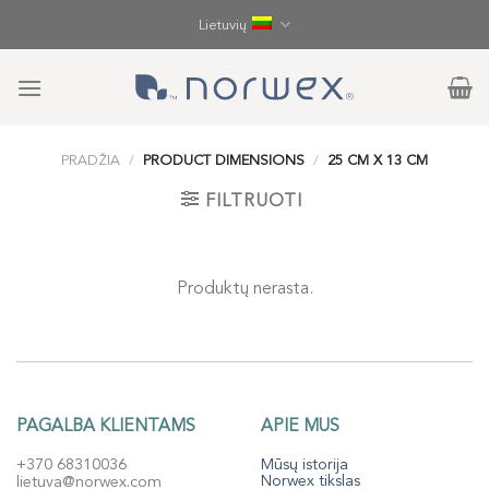
Skip
Lietuvių
to
content
PRADŽIA
/
PRODUCT DIMENSIONS
/
25 CM X 13 CM
FILTRUOTI
Produktų nerasta.
PAGALBA KLIENTAMS
APIE MUS
+370 68310036
Mūsų istorija
Norwex tikslas
lietuva@norwex.com