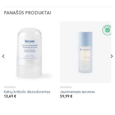
PANAŠŪS PRODUKTAI
HIGIENA
HIGIENA
Kalnų krištolo dezodorantas
Jauninamasis serumas
13,49
€
59,99
€