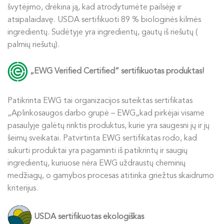
švytėjimo, drėkina ją, kad atrodytumėte pailsėję ir
atsipalaidavę. USDA sertifikuoti 89 % biologinės kilmės
ingredientų. Sudėtyje yra ingredientų, gautų iš riešutų (
palmių riešutų).
„EWG
Verified
Certified” sertifikuotas produktas!
Patikrinta EWG
tai organizacijos suteiktas sertifikatas
„
Aplinkosaugos darbo grupė – EWG
„
kad pirkėjai visame
pasaulyje galėtų rinktis produktus, kurie yra saugesni jų ir jų
šeimų sveikatai.
Patvirtinta EWG
sertifikatas rodo, kad
sukurti produktai yra pagaminti iš patikrintų ir saugių
ingredientų, kuriuose nėra EWG uždraustų cheminių
medžiagų, o gamybos procesas atitinka griežtus skaidrumo
kriterijus.
USDA
sertifikuotas ekologiškas