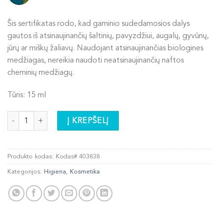
Šis sertifikatas rodo, kad gaminio sudedamosios dalys
gautos iš atsinaujinančių šaltinių, pavyzdžiui, augalų, gyvūnų,
jūrų ar miškų žaliavų. Naudojant atsinaujinančias biologines
medžiagas, nereikia naudoti neatsinaujinančių naftos
cheminių medžiagų.
Tūris: 15 ml
produkto kiekis: Jauninamasis akių kremas
Į KREPŠELĮ
Produkto kodas:
Kodas# 403838
Kategorijos:
Higiena
,
Kosmetika