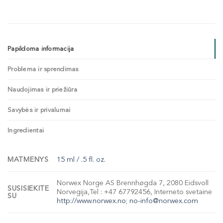
Papildoma informacija
Problema ir sprendimas
Naudojimas ir priežiūra
Savybės ir privalumai
Ingredientai
MATMENYS
15 ml / .5 fl. oz.
Norwex Norge AS Brennhøgda 7, 2080 Eidsvoll
SUSISIEKITE
Norvegija,Tel : +47 67792456, Interneto svetainė
SU
http://www.norwex.no
;
no-info@norwex.com