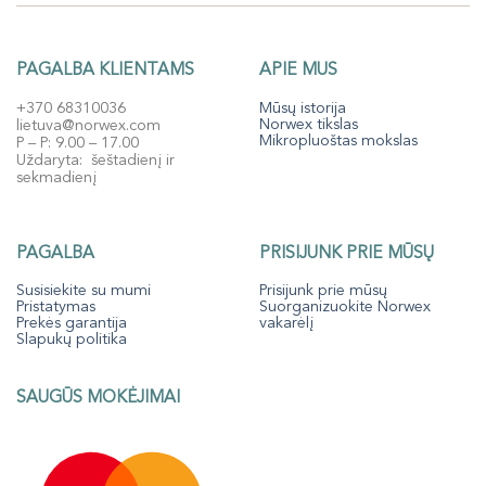
PAGALBA KLIENTAMS
APIE MUS
+370 68310036
Mūsų istorija
Norwex tikslas
lietuva@norwex.com
Mikropluoštas mokslas
P – P: 9.00 – 17.00
Uždaryta: šeštadienį ir
sekmadienį
PAGALBA
PRISIJUNK PRIE MŪSŲ
Susisiekite su mumi
Prisijunk prie mūsų
Pristatymas
Suorganizuokite Norwex
Prekės garantija
vakarėlį
Slapukų politika
SAUGŪS MOKĖJIMAI