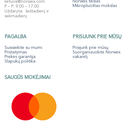
Norwex tikslas
lietuva@norwex.com
Mikropluoštas mokslas
P – P: 9.00 – 17.00
Uždaryta: šeštadienį ir
sekmadienį
PAGALBA
PRISIJUNK PRIE MŪSŲ
Susisiekite su mumi
Prisijunk prie mūsų
Pristatymas
Suorganizuokite Norwex
Prekės garantija
vakarėlį
Slapukų politika
SAUGŪS MOKĖJIMAI