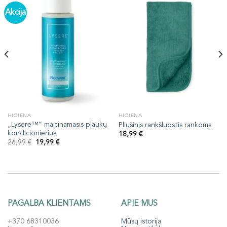
Akcija
HIGIENA
HIGIENA
„Lysere™” maitinamasis plaukų
Pliušinis rankšluostis rankoms
kondicionierius
18,99
€
Original
Current
26,99
€
19,99
€
price
price
was:
is:
26,99 €.
19,99 €.
PAGALBA KLIENTAMS
APIE MUS
+370 68310036
Mūsų istorija