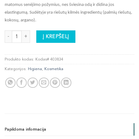
matomus senėjimo požymius, nes šviesina odą ir didina jos
elastingumą. Sudėtyje yra riešutų kilmės ingredientų (palmių riešutų,
kokosų, argano).
produkto kiekis: Jauninamasis serumas
Į KREPŠELĮ
Produkto kodas:
Kodas# 403834
Kategorijos:
Higiena
,
Kosmetika
Papildoma informacija