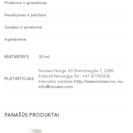
Problema ir sprendimas
Naudojimas ir priežiūra
Savybės ir privalumai
Ingredientai
MATMENYS
30 ml
Norwex Norge AS Brennhøgda 7, 2080
Eidsvoll Norvegija,Tel : +47 67792456,
PLATINTOJAS
Interneto svetainė
http://www.norwex.no
;
no-
info@norwex.com
PANAŠŪS PRODUKTAI