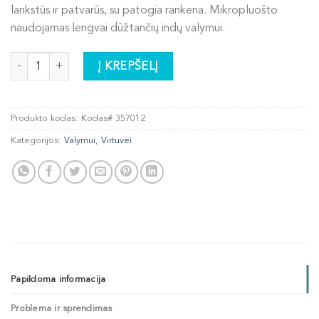
lankstūs ir patvarūs, su patogia rankena. Mikropluošto
naudojamas lengvai dūžtančių indų valymui.
produkto kiekis: Šepetėlis buteliams valyti
Į KREPŠELĮ
Produkto kodas:
Kodas# 357012
Kategorijos:
Valymui
,
Virtuvei
Papildoma informacija
Problema ir sprendimas