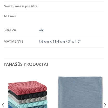
Naudojimas ir priežiūra
Ar žinai?
SPALVA
zils
MATMENYS
7.6 cm x 11.4 cm / 3″ x 4.5″
PANAŠŪS PRODUKTAI