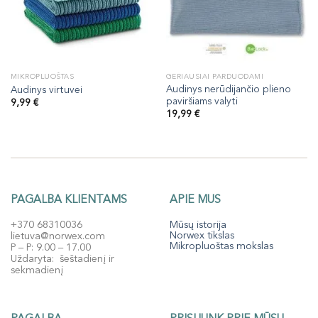
MIKROPLUOŠTAS
GERIAUSIAI PARDUODAMI
Audinys nerūdijančio plieno
Audinys virtuvei
paviršiams valyti
9,99
€
19,99
€
PAGALBA KLIENTAMS
APIE MUS
+370 68310036
Mūsų istorija
Norwex tikslas
lietuva@norwex.com
Mikropluoštas mokslas
P – P: 9.00 – 17.00
Uždaryta: šeštadienį ir
sekmadienį