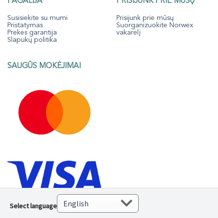
PAGALBA
PRISIJUNK PRIE MŪSŲ
Susisiekite su mumi
Prisijunk prie mūsų
Pristatymas
Suorganizuokite Norwex
Prekės garantija
vakarėlį
Slapukų politika
SAUGŪS MOKĖJIMAI
Select language