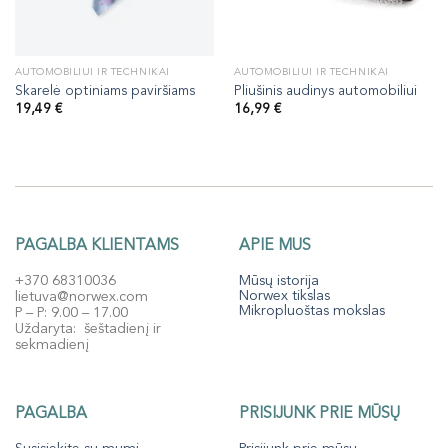
AUTOMOBILIUI IR TECHNIKAI
AUTOMOBILIUI IR TECHNIKAI
Skarelė optiniams paviršiams
Pliušinis audinys automobiliui
19,49
€
16,99
€
PAGALBA KLIENTAMS
APIE MUS
+370 68310036
Mūsų istorija
Norwex tikslas
lietuva@norwex.com
Mikropluoštas mokslas
P – P: 9.00 – 17.00
Uždaryta: šeštadienį ir
sekmadienį
PAGALBA
PRISIJUNK PRIE MŪSŲ