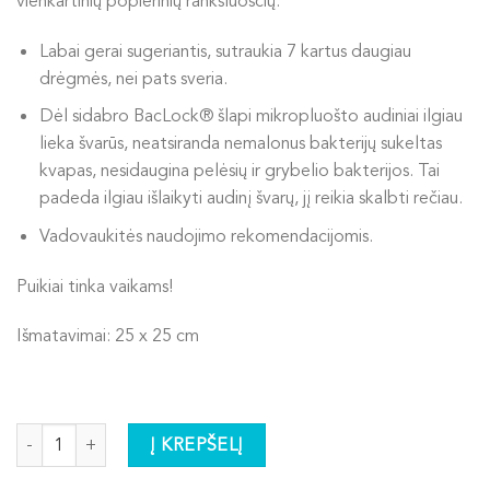
vienkartinių popierinių rankšluosčių.
Labai gerai sugeriantis, sutraukia 7 kartus daugiau
drėgmės, nei pats sveria.
Dėl sidabro BacLock® šlapi mikropluošto audiniai ilgiau
lieka švarūs, neatsiranda nemalonus bakterijų sukeltas
kvapas, nesidaugina pelėsių ir grybelio bakterijos. Tai
padeda ilgiau išlaikyti audinį švarų, jį reikia skalbti rečiau.
Vadovaukitės naudojimo rekomendacijomis.
Puikiai tinka vaikams!
Išmatavimai: 25 x 25 cm
produkto kiekis: EnviroCloth® universalus mikropluošto audinys va
Į KREPŠELĮ