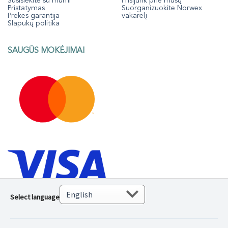
Susisiekite su mumi
Prisijunk prie mūsų
Pristatymas
Suorganizuokite Norwex
Prekės garantija
vakarėlį
Slapukų politika
SAUGŪS MOKĖJIMAI
Select language