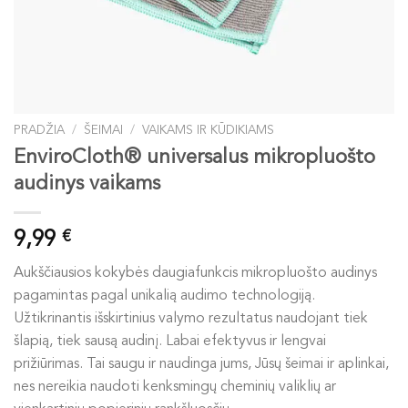
PRADŽIA
/
ŠEIMAI
/
VAIKAMS IR KŪDIKIAMS
EnviroCloth® universalus mikropluošto
audinys vaikams
9,99
€
Aukščiausios kokybės daugiafunkcis mikropluošto audinys
pagamintas pagal unikalią audimo technologiją.
Užtikrinantis išskirtinius valymo rezultatus naudojant tiek
šlapią, tiek sausą audinį. Labai efektyvus ir lengvai
prižiūrimas. Tai saugu ir naudinga jums, Jūsų šeimai ir aplinkai,
nes nereikia naudoti kenksmingų cheminių valiklių ar