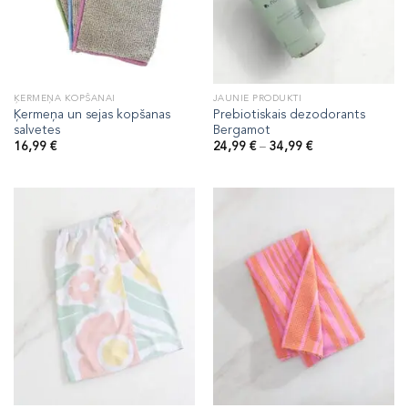
ĶERMEŅA KOPŠANAI
JAUNIE PRODUKTI
Ķermeņa un sejas kopšanas
Prebiotiskais dezodorants
salvetes
Bergamot
Price
16,99
€
24,99
€
–
34,99
€
range:
24,99 €
through
34,99 €