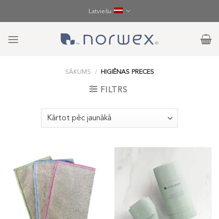
Skip
Latviešu
to
content
SĀKUMS
/
HIGIĒNAS PRECES
FILTRS