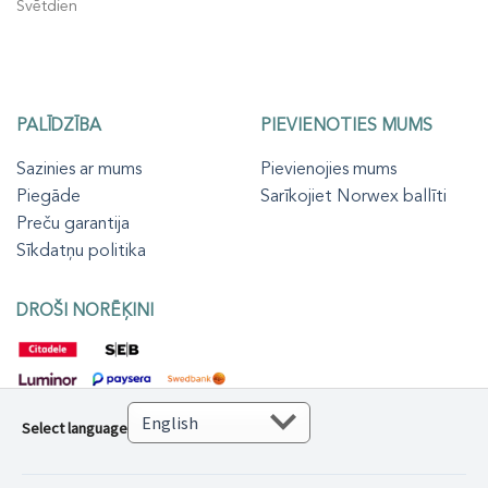
Svētdien
PALĪDZĪBA
PIEVIENOTIES MUMS
Sazinies ar mums
Pievienojies mums
Piegāde
Sarīkojiet Norwex ballīti
Preču garantija
Sīkdatņu politika
DROŠI NORĒĶINI
Select language