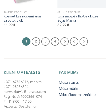
JAUNIE PRODUKTI
JAUNIE PRODUKTI
Kosmētikas noņemšanas
Izgaismojošā BioCelulozes
salvete, Lielā
Sejas Maska
11,99
€
39,99
€
1
2
3
4
5
6
KLIENTU ATBALSTS
PAR MUMS
+371 67816216; mob.tel:
Mūsu stāsts
+371 28236324
Mūsu mērķi
norwexlatvia@norwex.com
Mikrošķiedras zinātne
Reģ. Nr. LV40003661074
P – P: 9.00 – 17.00
Aizvērts: Sestdien un