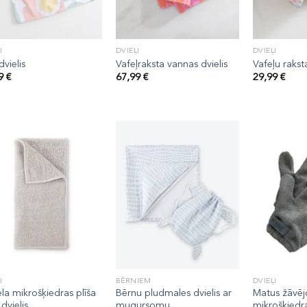
I
DVIEĻI
DVIEĻI
vielis
Vafeļraksta vannas dvielis
Vafeļu raks
99
€
67,99
€
29,99
€
I
BĒRNIEM
DVIEĻI
ela mikrošķiedras plīša
Bērnu pludmales dvielis ar
Matus žāvēj
dvielis
mugursomu
mikrošķiedra