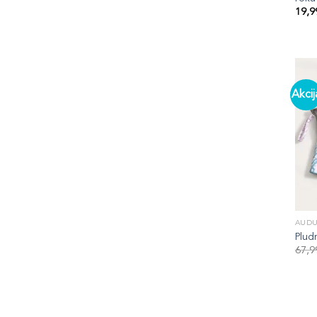
19,
Akcij
AUDU
Plud
67,