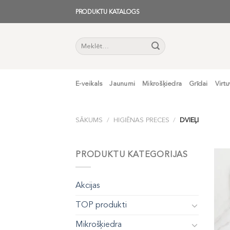
Skip
PRODUKTU KATALOGS
to
content
Meklēt:
E-veikals
Jaunumi
Mikrošķiedra
Grīdai
Virtu
SĀKUMS
/
HIGIĒNAS PRECES
/
DVIEĻI
PRODUKTU KATEGORIJAS
Akcijas
TOP produkti
Mikrošķiedra