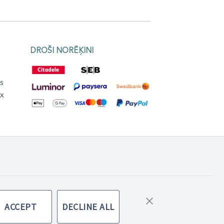
DROŠI NORĒĶINI
s
ex
Mājas lapas lietošanas noteikumi
ACCEPT
DECLINE ALL