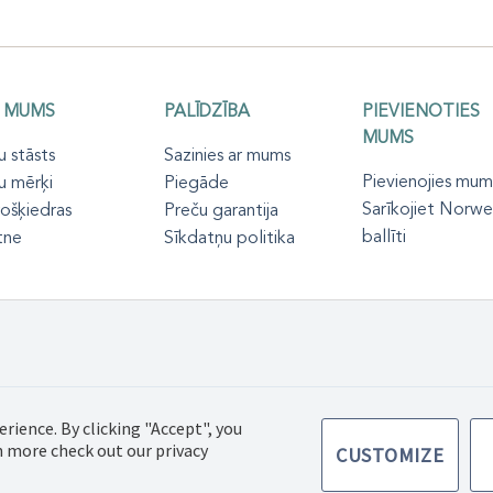
 MUMS
PALĪDZĪBA
PIEVIENOTIES
MUMS
 stāsts
Sazinies ar mums
Pievienojies mum
u mērķi
Piegāde
Sarīkojiet Norw
ošķiedras
Preču garantija
ballīti
tne
Sīkdatņu politika
ic SIA, Visas
Pirkšanas noteikumi
Privātuma politika
erience. By clicking "Accept", you
argātas
rn more check out our privacy
CUSTOMIZE