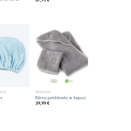
67,99
€
ĒNAI
BĒRNIEM
s
Bērnu pelddvielis ar kapuci
39,99
€