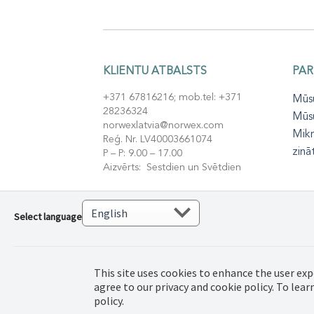
KLIENTU ATBALSTS
PAR
+371 67816216; mob.tel: +371
Mūsu
28236324
Mūs
norwexlatvia@norwex.com
Mikr
Reģ. Nr. LV40003661074
zinā
P – P: 9.00 – 17.00
Aizvērts: Sestdien un Svētdien
Select language
© 2022 Norwex Balt
This site uses cookies to enhance the user exp
autortiesības aizs
agree to our privacy and cookie policy. To lea
policy.