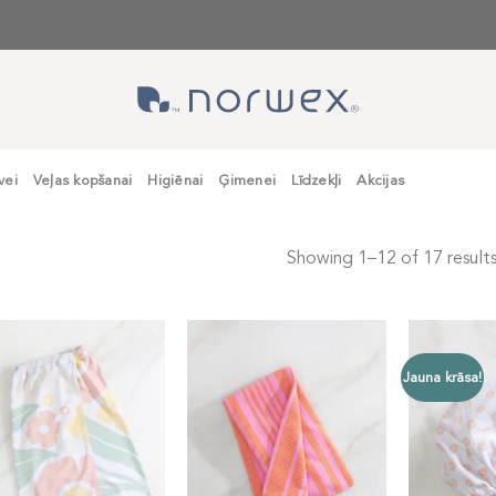
vei
Veļas kopšanai
Higiēnai
Ģimenei
Līdzekļi
Akcijas
Showing 1–12 of 17 result
Jauna krāsa!