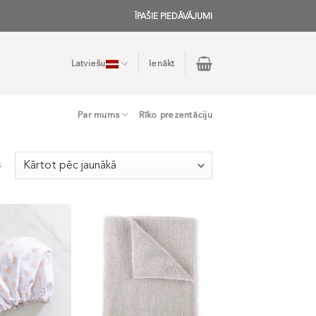
ĪPAŠIE PIEDĀVĀJUMI
Latviešu
Ienākt
Par mums
Rīko prezentāciju
s