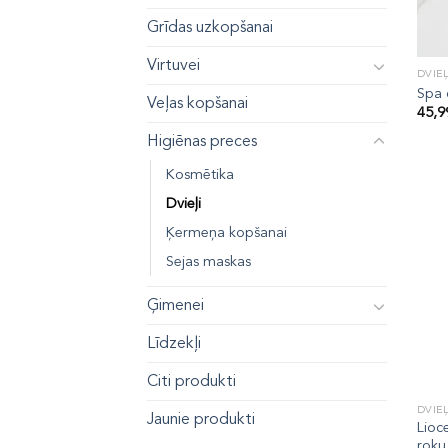
Grīdas uzkopšanai
Virtuvei
DVIEĻ
Spa d
Veļas kopšanai
45,
Higiēnas preces
Kosmētika
Dvieļi
Ķermeņa kopšanai
Sejas maskas
Ģimenei
Līdzekļi
Citi produkti
DVIEĻ
Jaunie produkti
Lioc
roku 