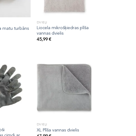
DVIEĻI
Liocela mikrošķiedras plīša
ta matu turbāns
vannas dvielis
45,99
€
DVIEĻI
oši
XL Plīša vannas dvielis
s cimdi ar