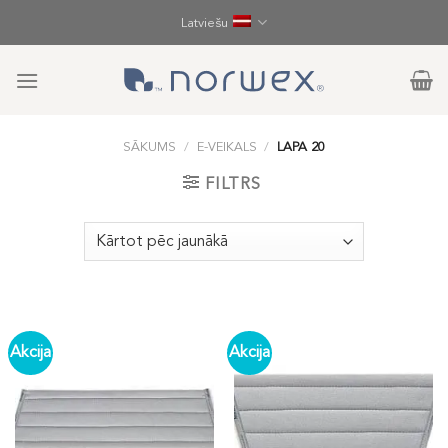
Skip
Latviešu
to
content
SĀKUMS
/
E-VEIKALS
/
LAPA 20
FILTRS
Akcija
Akcija