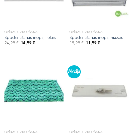
GRĪDAS UZKOPŠANAI
GRĪDAS UZKOPŠANAI
Spodrināšanas mops, lielais
Spodrināšanas mops, mazais
Original
Current
Original
Current
24,99
€
14,99
€
19,99
€
11,99
€
price
price
price
price
was:
is:
was:
is:
24,99 €.
14,99 €.
19,99 €.
11,99 €.
Akcija
GRĪDAS UZKOPŠANAI
GRĪDAS UZKOPŠANAI