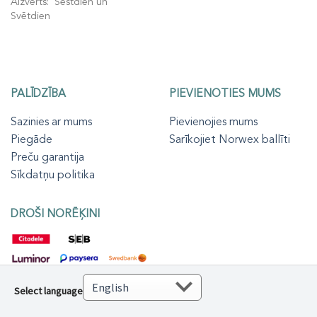
Aizvērts: Sestdien un
Svētdien
PALĪDZĪBA
PIEVIENOTIES MUMS
Sazinies ar mums
Pievienojies mums
Piegāde
Sarīkojiet Norwex ballīti
Preču garantija
Sīkdatņu politika
DROŠI NORĒĶINI
Select language