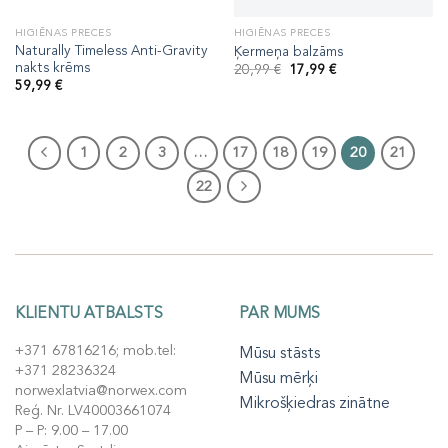
HIGIĒNAS PRECES
HIGIĒNAS PRECES
Naturally Timeless Anti-Gravity
Ķermeņa balzāms
nakts krēms
Original
Current
20,99
€
17,99
€
price
price
59,99
€
was:
is:
20,99 €.
17,99 €.
1
2
3
…
17
18
19
20
21
22
KLIENTU ATBALSTS
PAR MUMS
+371 67816216; mob.tel:
Mūsu stāsts
+371 28236324
Mūsu mērķi
norwexlatvia@norwex.com
Mikrošķiedras zinātne
Reģ. Nr. LV40003661074
P – P: 9.00 – 17.00