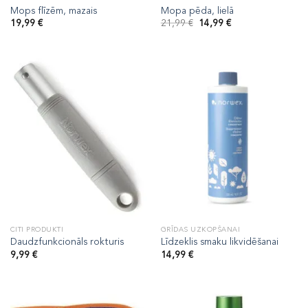
Mops flīzēm, mazais
Mopa pēda, lielā
Original
Current
19,99
€
21,99
€
14,99
€
price
price
was:
is:
21,99 €.
14,99 €.
CITI PRODUKTI
GRĪDAS UZKOPŠANAI
Daudzfunkcionāls rokturis
Līdzeklis smaku likvidēšanai
9,99
€
14,99
€