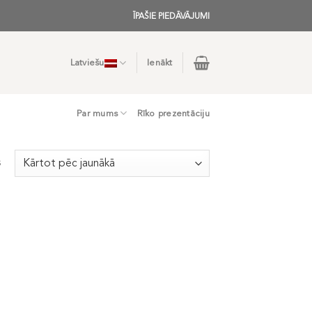
ĪPAŠIE PIEDĀVĀJUMI
Latviešu
Ienākt
Par mums
Rīko prezentāciju
s