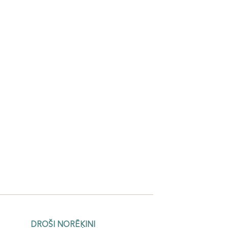
DROŠI NORĒĶINI