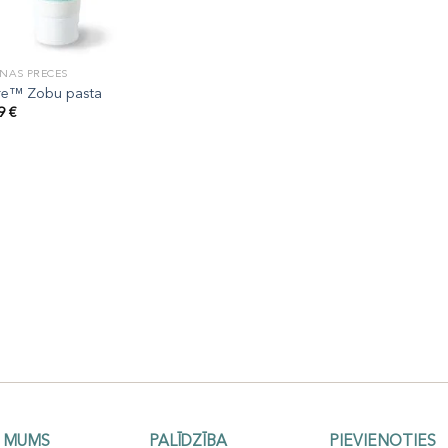
ĒNAS PRECES
re™ Zobu pasta
99
€
 MUMS
PALĪDZĪBA
PIEVIENOTIES