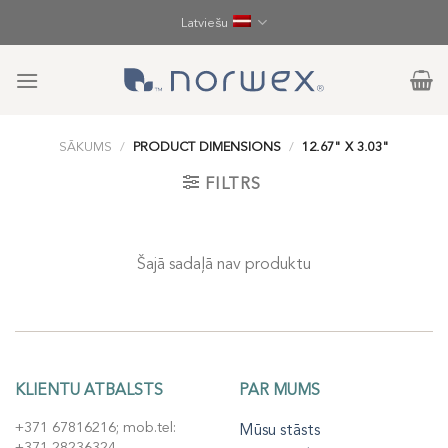
Skip
Latviešu
to
content
SĀKUMS
/
PRODUCT DIMENSIONS
/
12.67" X 3.03"
FILTRS
Šajā sadaļā nav produktu
KLIENTU ATBALSTS
PAR MUMS
+371 67816216; mob.tel:
Mūsu stāsts
+371 28236324