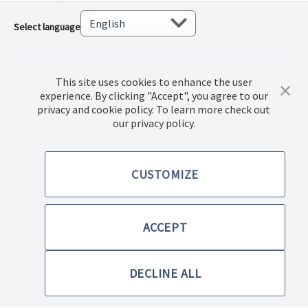
Select language
This site uses cookies to enhance the user
experience. By clicking "Accept", you agree to our
privacy and cookie policy. To learn more check out
© 2022 Norwex Baltic SIA, Visas autortiesības aizsargātas
our privacy policy.
Pirkšanas noteikumi
CUSTOMIZE
Privātuma politika
ACCEPT
Mājas lapas lietošanas noteikumi
DECLINE ALL