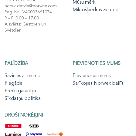
Mūsu mērķi
norwexlatvia@norwex.com
Mikrošķiedras zinātne
Reģ. Nr. LV40003661074
P – P: 9.00 – 17.00
Aizvērts: Sestdien un
Svētdien
PALĪDZĪBA
PIEVIENOTIES MUMS
Sazinies ar mums
Pievienojies mums
Piegāde
Sarīkojiet Norwex ballīti
Preču garantija
Sīkdatņu politika
DROŠI NORĒĶINI