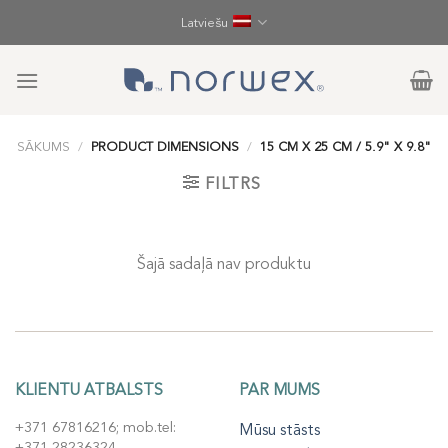
Skip
Latviešu
to
content
SĀKUMS
/
PRODUCT DIMENSIONS
/
15 CM X 25 CM / 5.9" X 9.8"
FILTRS
Šajā sadaļā nav produktu
KLIENTU ATBALSTS
PAR MUMS
+371 67816216; mob.tel:
Mūsu stāsts
+371 28236324