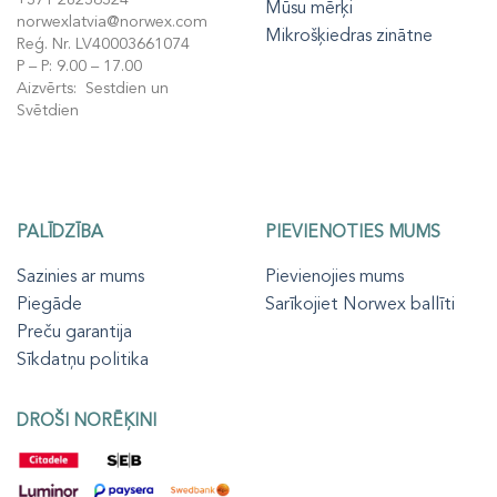
Mūsu mērķi
norwexlatvia@norwex.com
Mikrošķiedras zinātne
Reģ. Nr. LV40003661074
P – P: 9.00 – 17.00
Aizvērts: Sestdien un
Svētdien
PALĪDZĪBA
PIEVIENOTIES MUMS
Sazinies ar mums
Pievienojies mums
Piegāde
Sarīkojiet Norwex ballīti
Preču garantija
Sīkdatņu politika
DROŠI NORĒĶINI