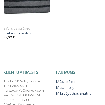
GRĪDAS UZKOPŠANAI
Priekšnama paklājs
59,99
€
KLIENTU ATBALSTS
PAR MUMS
+371 67816216; mob.tel:
Mūsu stāsts
+371 28236324
Mūsu mērķi
norwexlatvia@norwex.com
Mikrošķiedras zinātne
Reģ. Nr. LV40003661074
P – P: 9.00 – 17.00
Aizvērts: Sestdien un