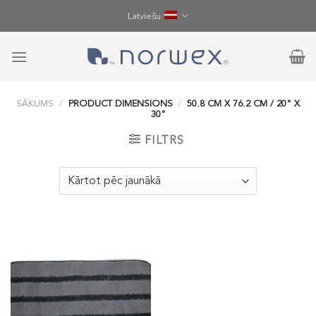
Skip
Latviešu
to
content
SĀKUMS
/
PRODUCT DIMENSIONS
/
50.8 CM X 76.2 CM / 20" X
30"
FILTRS