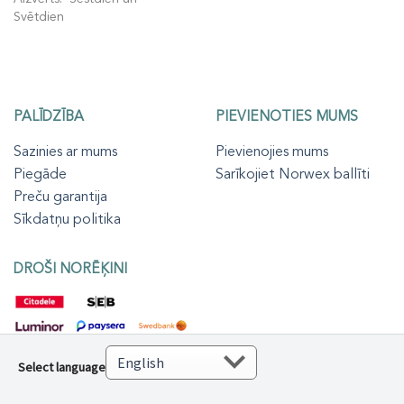
Svētdien
PALĪDZĪBA
PIEVIENOTIES MUMS
Sazinies ar mums
Pievienojies mums
Piegāde
Sarīkojiet Norwex ballīti
Preču garantija
Sīkdatņu politika
DROŠI NORĒĶINI
Select language