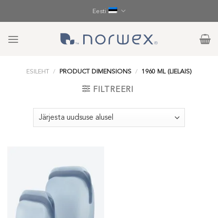
Skip
Eesti
to
content
ESILEHT
/
PRODUCT DIMENSIONS
/
1960 ML (LIELAIS)
FILTREERI