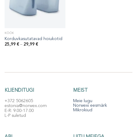
KÖÖK
Korduvkasutatavad hoiukotid
Hinnavahemik:
25,99
€
–
29,99
€
25,99 €
kuni
29,99 €
KLIENDITUGI
MEIST
+372 5062605
Meie lugu
Norwexi eesmärk
estonia@norwex.com
Mikrokiud
E-R: 9.00-17.00
L-P suletud
ABI
LIITU MEIEGA