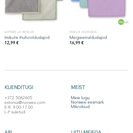
LAPSED JA IMIKUD
ISIKLIK HÜGIEEN
Imikute ihuhoolduslapid
Meigieemalduslapid
12,99
€
16,99
€
KLIENDITUGI
MEIST
+372 5062605
Meie lugu
Norwexi eesmärk
estonia@norwex.com
Mikrokiud
E-R: 9.00-17.00
L-P suletud
ABI
LIITU MEIEGA