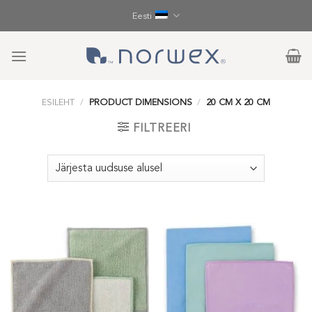
Skip
Eesti
to
content
ESILEHT
/
PRODUCT DIMENSIONS
/
20 CM X 20 CM
FILTREERI