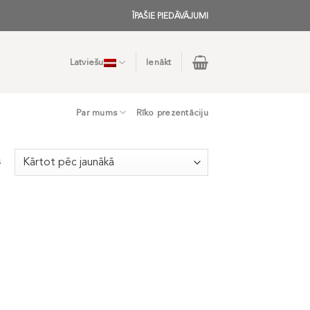
ĪPAŠIE PIEDĀVĀJUMI
Latviešu
Ienākt
Par mums
Rīko prezentāciju
s