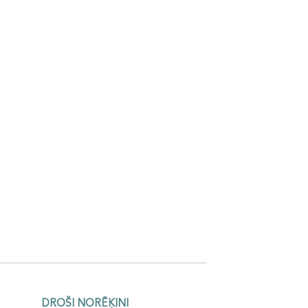
DROŠI NORĒĶINI