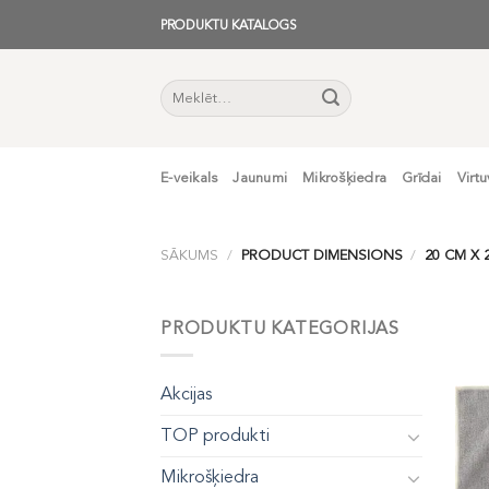
Skip
PRODUKTU KATALOGS
to
content
Meklēt:
E-veikals
Jaunumi
Mikrošķiedra
Grīdai
Virtu
SĀKUMS
/
PRODUCT DIMENSIONS
/
20 CM X 2
PRODUKTU KATEGORIJAS
Akcijas
TOP produkti
Mikrošķiedra