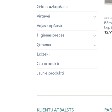
Grīdas uzkopšanai
Virtuvei
BĒRN
Bērn
Veļas kopšanai
kopš
12,
Higiēnas preces
Ģimenei
Līdzekļi
Citi produkti
Jaunie produkti
KLIENTU ATBALSTS
PAR