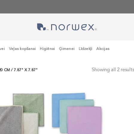
vei
Veļas kopšanai
Higiēnai
Ģimenei
Līdzekļi
Akcijas
Showing all 2 result
0 CM / 7.87" X 7.87"