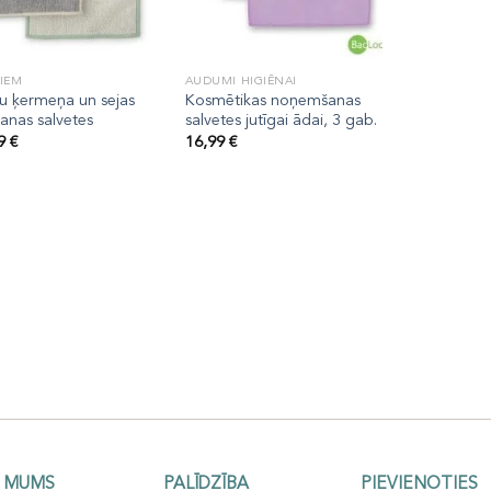
IEM
AUDUMI HIGIĒNAI
u ķermeņa un sejas
Kosmētikas noņemšanas
anas salvetes
salvetes jutīgai ādai, 3 gab.
99
€
16,99
€
 MUMS
PALĪDZĪBA
PIEVIENOTIES