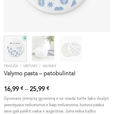
PRADŽIA
/
VIRTUVEI
/
VALYMUI
Valymo pasta – patobulinta!
Price
16,99
–
25,99
€
€
range:
Gyvenate įtemptą gyvenimą ir ne visada turite laiko išvalyti
16,99 €
įsisenėjusius nešvarumus ir šiaip nešvarumus, kuriuos paskui
through
save gali palikti vaikai ir augintiniai. Jums reikia kažko
25,99 €