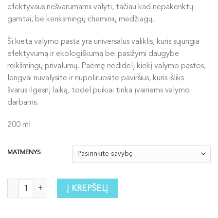
efektyvaus nešvarumams valyti, tačiau kad nepakenktų
gamtai, be kenksmingų cheminių medžiagų.
Ši kieta valymo pasta yra universalus valiklis, kuris sujungia
efektyvumą ir ekologiškumą bei pasižymi daugybe
reikšmingų privalumų. Paėmę nedidelį kiekį valymo pastos,
lengvai nuvalysite ir nupoliruosite paviršius, kuris išliks
švarus ilgesnį laiką, todėl puikiai tinka įvairiems valymo
darbams.
200 ml
MATMENYS
produkto kiekis: Valymo pasta - patobulinta!
Į KREPŠELĮ