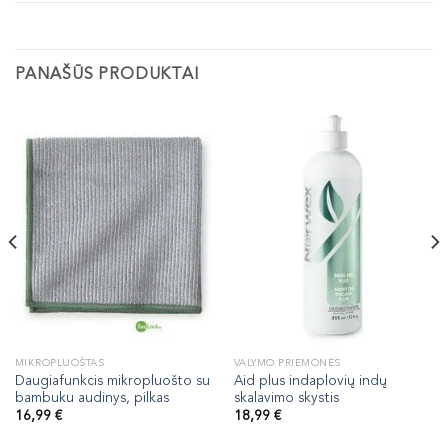
PANAŠŪS PRODUKTAI
MIKROPLUOŠTAS
VALYMO PRIEMONĖS
Daugiafunkcis mikropluošto su
Aid plus indaplovių indų
bambuku audinys, pilkas
skalavimo skystis
16,99
€
18,99
€