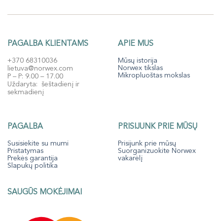
PAGALBA KLIENTAMS
APIE MUS
+370 68310036
Mūsų istorija
Norwex tikslas
lietuva@norwex.com
Mikropluoštas mokslas
P – P: 9.00 – 17.00
Uždaryta: šeštadienį ir
sekmadienį
PAGALBA
PRISIJUNK PRIE MŪSŲ
Susisiekite su mumi
Prisijunk prie mūsų
Pristatymas
Suorganizuokite Norwex
Prekės garantija
vakarėlį
Slapukų politika
SAUGŪS MOKĖJIMAI