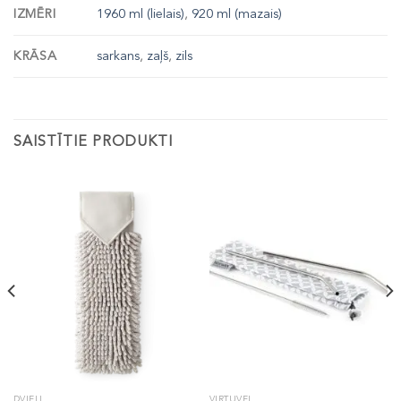
IZMĒRI
1960 ml (lielais)
,
920 ml (mazais)
KRĀSA
sarkans
,
zaļš
,
zils
SAISTĪTIE PRODUKTI
DVIEĻI
VIRTUVEI