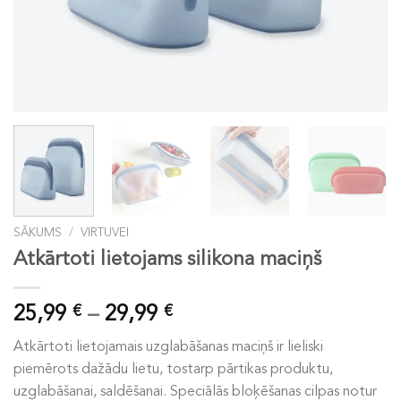
SĀKUMS
/
VIRTUVEI
Atkārtoti lietojams silikona maciņš
Price
25,99
–
29,99
€
€
range:
Atkārtoti lietojamais uzglabāšanas maciņš ir lieliski
25,99 €
piemērots dažādu lietu, tostarp pārtikas produktu,
through
uzglabāšanai, saldēšanai. Speciālās bloķēšanas cilpas notur
29,99 €