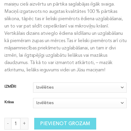
maisiņu cieši aizvērtu un pārtika saglabājas ilgāk svaiga.
Maciņš izgatavots no augstas kvalitātes 100 % pārtikas
silikona, tāpēc tas ir lieliski piemērots ēdiena uzglabāšanai,
un to var pat sildīt cepeškrāsnī vai mikroviļņu krāsnī.
Vertikālais dizains atvieglo ēdiena sildīšanu un uzglabāšanu
kā piemēram zupas un mērces.Tas ir lieliski piemērots arī citu
mājsaimniecības priekšmetu uzglabāšanai, un tam ir divi
izmēri, lai ilgtspējīgi uzglabātu lielākus vai mazākus
daudzumus. Tā kā to var izmantot atkārtoti, – mazāk
atkritumu, lielāks ieguvums videi un Jūsu maciņam!
IZMĒRI
Krāsa
Atkārtoti lietojams silikona maciņš daudzums
PIEVIENOT GROZAM