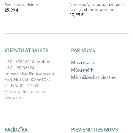
Nerūsējošā tērauda dzeramie
Šenila roku dvielis
salmiņi, standarta izmērs
25,99
€
10,99
€
KLIENTU ATBALSTS
PAR MUMS
+371 67816216; mob.tel:
Mūsu stāsts
+371 28236324
Mūsu mērķi
norwexlatvia@norwex.com
Mikrošķiedras zinātne
Reģ. Nr. LV40003661074
P – P: 9.00 – 17.00
Aizvērts: Sestdien un
Svētdien
PALĪDZĪBA
PIEVIENOTIES MUMS