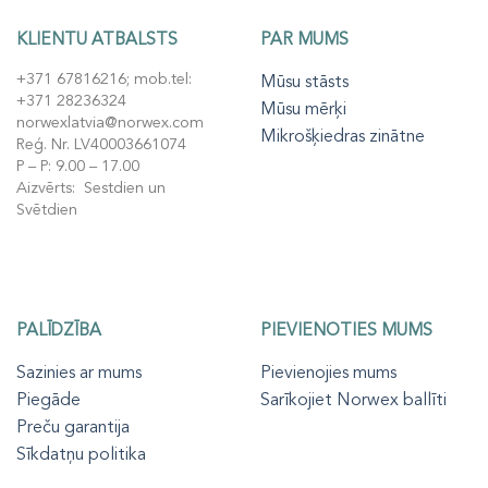
KLIENTU ATBALSTS
PAR MUMS
+371 67816216; mob.tel:
Mūsu stāsts
+371 28236324
Mūsu mērķi
norwexlatvia@norwex.com
Mikrošķiedras zinātne
Reģ. Nr. LV40003661074
P – P: 9.00 – 17.00
Aizvērts: Sestdien un
Svētdien
PALĪDZĪBA
PIEVIENOTIES MUMS
Sazinies ar mums
Pievienojies mums
Piegāde
Sarīkojiet Norwex ballīti
Preču garantija
Sīkdatņu politika