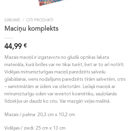
SĀKUMS
/
CITI PRODUKTI
Maciņu komplekts
44,99
€
Mazais maciņš ir izgatavots no gludā optikas lakata
materiāla, kurā brilles var ne tikai turēt, bet ar to arī
notīrīt.
Vidējais mitrumizturīgais maciņš paredzēts salvešu
glabāšanai, viens nodalījums paredzēts tīrām salvetēm,
otrs
– samitrinātām ar ūdeni vai izlietotām. Lielajā maciņā
ar
mitrumizturīgu oderi var ievietot kosmētiku, sauļošanās
līdzekļus un daudz ko citu.
Var mazgāt veļas mašīnā.
Mazais / palma: 20,3 cm x 10,2 cm
Vidējais / ziedi: 25 cm x 13 cm