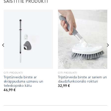
SAISTĪTIE PRODUKTI
CITI PRODUKTI
CITI PRODUKTI
Trijstūrveida birste ar
Trijstūrveida birste ar sariem un
skrāpjauduma uzmavu un
daudzfunkcionālo rokturi
teleskopisko kātu
32,99
€
46,99
€