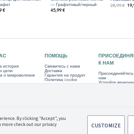
рафит
— Графитовый/черный
Пер
28,99
€
19
це
99
€
45,99
€
сос
28,
НАС
ПОМОЩЬ
ПРИСОЕДИНЯ
К НАМ
а история
Свяжитесь с нами
и цели
Доставка
Присоединяйтесь
а о микроволокне
Гарантия на продукт
нам
Политика cookie
Устройте вечерин
Norwex
tic SIA, Все права
Правила купли-
Политика
erience. By clicking "Accept", you
продажи товаров
конфиденциально
rn more check out our privacy
CUSTOMIZE