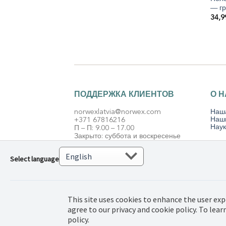
— г
34,
ПОДДЕРЖКА КЛИЕНТОВ
О 
norwexlatvia@norwex.com
Наш
Наш
+371 67816216
Наук
П – П: 9.00 – 17.00
Закрыто: суббота и воскресенье
Select language
© 2022 Norwex Bal
This site uses cookies to enhance the user exp
защищены.
agree to our privacy and cookie policy. To lea
policy.