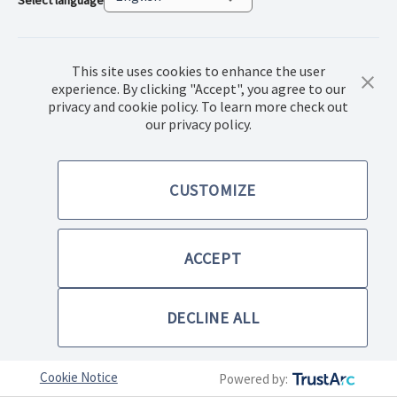
Select language
This site uses cookies to enhance the user
experience. By clicking "Accept", you agree to our
privacy and cookie policy. To learn more check out
© 2022 Norwex Baltic SIA, Visas autortiesības aizsargātas
our privacy policy.
Pirkšanas noteikumi
CUSTOMIZE
Privātuma politika
ACCEPT
Mājas lapas lietošanas noteikumi
DECLINE ALL
Cookie Notice
Powered by: