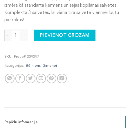
izmēra kā standarta ķermeņa un sejas kopšanas salvetes.
Komplektā 3 salvetes, lai viena tīra salvete vienmēr būtu
pie rokas!
Bērnu ķermeņa un sejas kopšanas salvetes daudzums
PIEVIENOT GROZAM
SKU:
Prece# 309097
Kategorijas:
Bērniem
,
Ģimenei
Papildu informācija