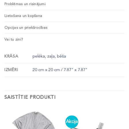
Problēmas un risinājumi
Lietošana un kopšana
Opcijas un priekšrocības
Vai tu zini?
KRĀSA
pelēka, zaļa, bēša
IZMĒRI
20 cm x 20 cm / 7.87" x 7.87"
SAISTĪTIE PRODUKTI
Akcija