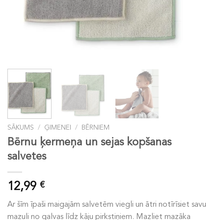
SĀKUMS
/
ĢIMENEI
/
BĒRNIEM
Bērnu ķermeņa un sejas kopšanas
salvetes
12,99
€
Ar šīm īpaši maigajām salvetēm viegli un ātri notīrīsiet savu
mazuli no galvas līdz kāju pirkstiņiem. Mazliet mazāka