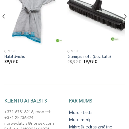
ĢIMENEI
ĢIMENEI
Halātdvielis
Gumijas slota (bez kāta)
Original
Current
89,99
€
28,99
€
19,99
€
price
price
was:
is:
28,99 €.
19,99 €.
KLIENTU ATBALSTS
PAR MUMS
+371 67816216; mob.tel:
Mūsu stāsts
+371 28236324
Mūsu mērķi
norwexlatvia@norwex.com
Mikrošķiedras zinātne