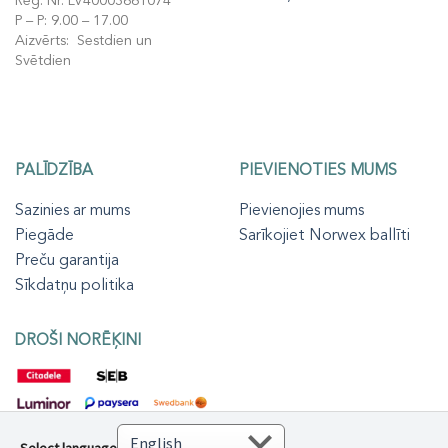
Reģ. Nr. LV40003661074
P – P: 9.00 – 17.00
Aizvērts: Sestdien un
Svētdien
PALĪDZĪBA
PIEVIENOTIES MUMS
Sazinies ar mums
Pievienojies mums
Piegāde
Sarīkojiet Norwex ballīti
Preču garantija
Sīkdatņu politika
DROŠI NORĒĶINI