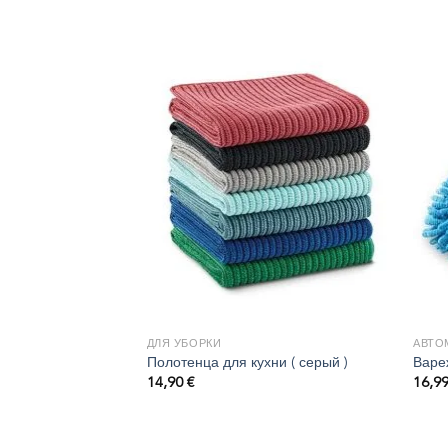
ДЛЯ УБОРКИ
АВТО
икроволокна
Полотенца для кухни ( серый )
Варе
14,90
€
16,9