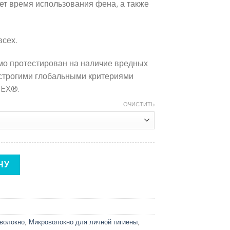
ет время использования фена, а также
всех.
мо протестирован на наличие вредных
 строгими глобальными критериями
EX®.
ОЧИСТИТЬ
для волос
НУ
волокно
,
Микроволокно для личной гигиены
,