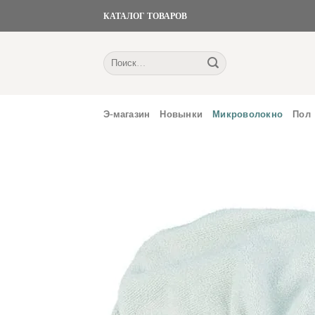
Skip
КАТАЛОГ ТОВАРОВ
to
content
Искать:
Э-магазин
Новынки
Микроволокно
Пол