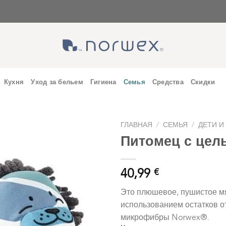
Кухня
Уход за бельем
Гигиена
Семья
Средства
Скидки
ГЛАВНАЯ
/
СЕМЬЯ
/
ДЕТИ И
Питомец с цел
40,99
€
Это плюшевое, пушистое мя
использованием остатков от
микрофибры Norwex®.