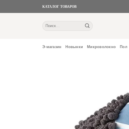
Skip
КАТАЛОГ ТОВАРОВ
to
content
Искать:
Э-магазин
Новынки
Микроволокно
Пол