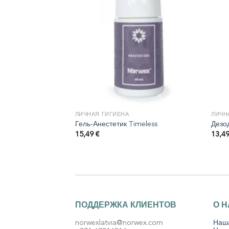
ХНИКА
ЛИЧНАЯ ГИГИЕНА
ЛИЧН
для автомобиля —
Гель-Анестетик Timeless
Дезо
15,49
€
13,4
ПОДДЕРЖКА КЛИЕНТОВ
О 
norwexlatvia@norwex.com
Наш